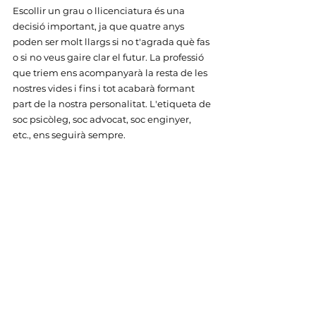
Escollir un grau o llicenciatura és una 
decisió important, ja que quatre anys 
poden ser molt llargs si no t'agrada què fas 
o si no veus gaire clar el futur. La professió 
que triem ens acompanyarà la resta de les 
nostres vides i fins i tot acabarà formant 
part de la nostra personalitat. L'etiqueta de 
soc psicòleg, soc advocat, soc enginyer, 
etc., ens seguirà sempre.