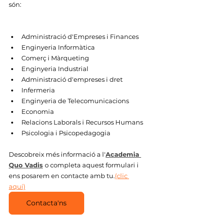
són:
Administració d'Empreses i Finances
Enginyeria Informàtica
Comerç i Màrqueting
Enginyeria Industrial
Administració d'empreses i dret
Infermeria
Enginyeria de Telecomunicacions
Economia
Relacions Laborals i Recursos Humans
Psicologia i Psicopedagogia
Descobreix més informació a l'
Academia 
Quo Vadis
o completa aquest formulari i 
ens posarem en contacte amb tu.
(clic 
aquí)
Academia Quo Vadis
Contacta'ns