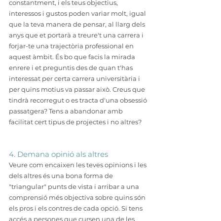
constantment, i els teus objectius, 
interessos i gustos poden variar molt, igual 
que la teva manera de pensar, al llarg dels 
anys que et portarà a treure't una carrera i 
forjar-te una trajectòria professional en 
aquest àmbit. És bo que facis la mirada 
enrere i et preguntis des de quan t'has 
interessat per certa carrera universitària i 
per quins motius va passar això. Creus que 
tindrà recorregut o es tracta d'una obsessió 
passatgera? Tens a abandonar amb 
facilitat cert tipus de projectes i no altres?
4. Demana opinió als altres
Veure com encaixen les teves opinions i les 
dels altres és una bona forma de 
"triangular" punts de vista i arribar a una 
comprensió més objectiva sobre quins són 
els pros i els contres de cada opció. Si tens 
accés a persones que cursen una de les 