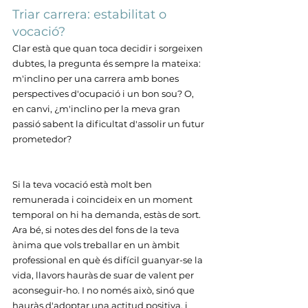
Triar carrera: estabilitat o 
vocació?
Clar està que quan toca decidir i sorgeixen 
dubtes, la pregunta és sempre la mateixa: 
m'inclino per una carrera amb bones 
perspectives d'ocupació i un bon sou? O, 
en canvi, ¿m'inclino per la meva gran 
passió sabent la dificultat d'assolir un futur 
prometedor?
Si la teva vocació està molt ben 
remunerada i coincideix en un moment 
temporal on hi ha demanda, estàs de sort. 
Ara bé, si notes des del fons de la teva 
ànima que vols treballar en un àmbit 
professional en què és difícil guanyar-se la 
vida, llavors hauràs de suar de valent per 
aconseguir-ho. I no només això, sinó que 
hauràs d'adoptar una actitud positiva, i 