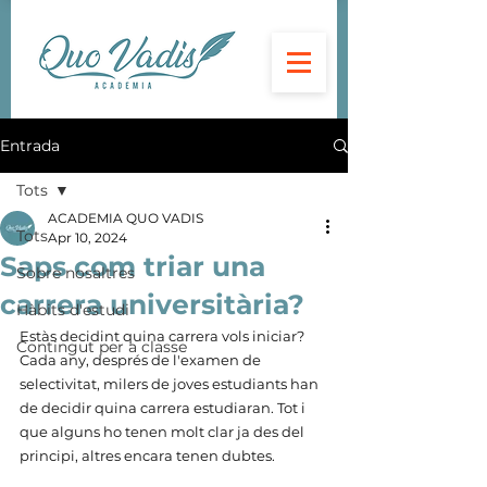
Entrada
Tots
ACADEMIA QUO VADIS
Tots
Apr 10, 2024
Saps com triar una
Sobre nosaltres
carrera universitària?
Hàbits d'estudi
Estàs decidint quina carrera vols iniciar? 
Contingut per a classe
Cada any, després de l'examen de 
selectivitat, milers de joves estudiants han 
de decidir quina carrera estudiaran. Tot i 
que alguns ho tenen molt clar ja des del 
principi, altres encara tenen dubtes.