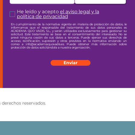
He leído y acepto
el aviso legal y la
política de privacidad
En cumplimiento de la normativa vigente en materia de protección de datos, le
informamos que el responsable del tratamiento de sus datos personales es
ACADEMIA QUO VADIS, S.L., y serán utilizados exclusivamente para gestionar su
solicitud. Este tratamiento se basa en el consentimiento del interesado. No se
prevé ninguna cesión de sus datos a terceros. Puede ejercer sus derechos de
acceso, rectificación, supresión y otros previstos en la normativa enviando un
correo a info@academiaquovadis.es. Puede obtener más información sobre
protección de datos solicitándola a nuestra organización.
Enviar
derechos reservados.