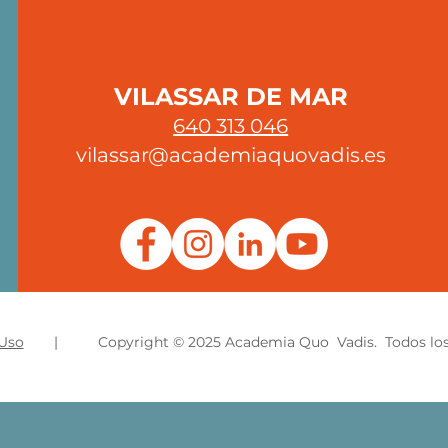
VILASSAR DE MAR
640 313 046
vilassar@academiaquovadis.es
 Uso
| Copyright © 2025 Academia Quo Vadis. Todos los 