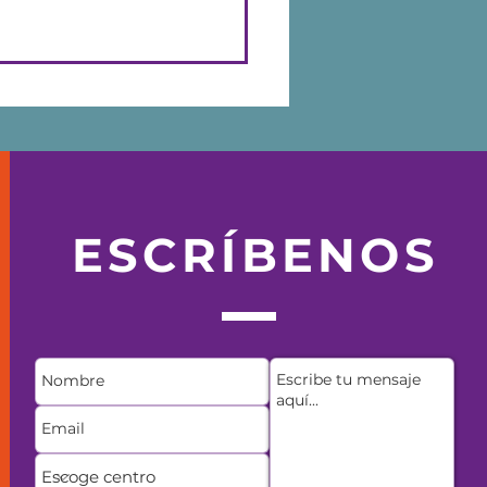
ficial está
 qué nos ayuda y
ión tradicional.
ESCRÍBENOS