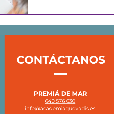
educación
Descubre cómo la inteligencia arti
revolucionando la educación. En
cómo compaginarlo con la educac
CONTÁCTANOS
PREMIÁ DE MAR
640 576 630
info@academiaquovadis.es