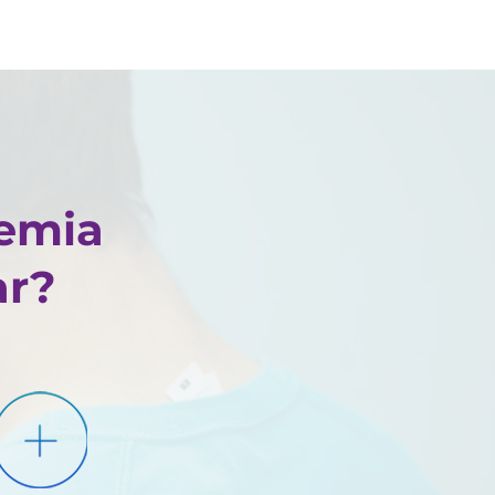
ia
ar?