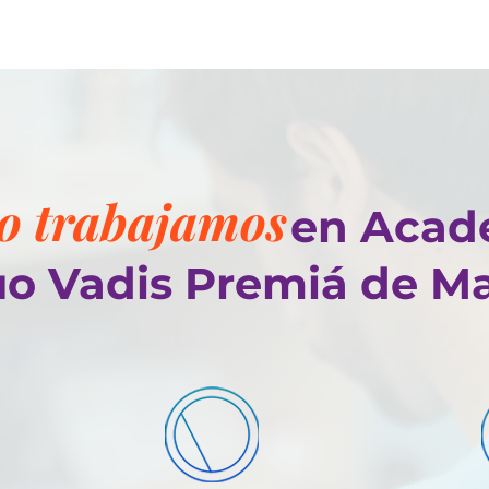
 trabajamos
n Academ
o Vadis Premiá de M