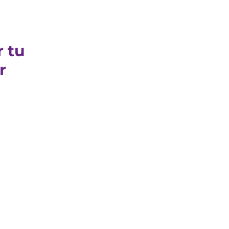
r tu
r