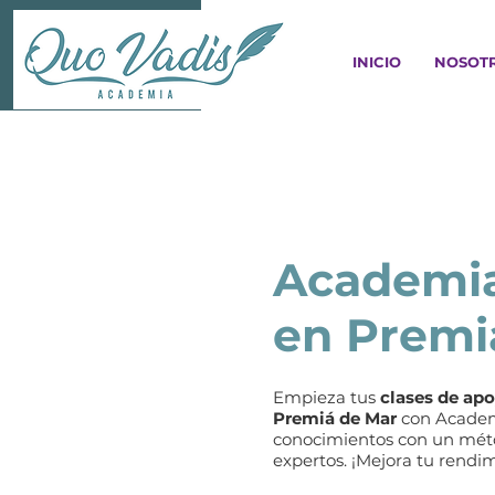
INICIO
NOSOT
Academia
en Premi
Empieza tus
clases de apo
Premiá de Mar
con Academi
conocimientos con un méto
expertos. ¡Mejora tu rendi