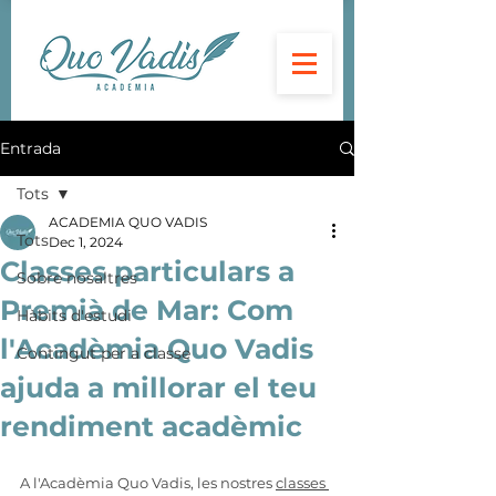
Entrada
Tots
ACADEMIA QUO VADIS
Tots
Dec 1, 2024
Classes particulars a
Sobre nosaltres
Premià de Mar: Com
Hàbits d'estudi
l'Acadèmia Quo Vadis
Contingut per a classe
ajuda a millorar el teu
rendiment acadèmic
A l'Acadèmia Quo Vadis, les nostres 
classes 