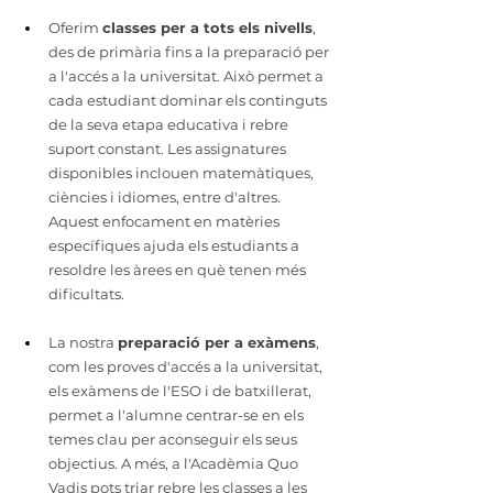
Oferim 
classes per a tots els nivells
, 
des de primària fins a la preparació per 
a l'accés a la universitat. Això permet a 
cada estudiant dominar els continguts 
de la seva etapa educativa i rebre 
suport constant. Les assignatures 
disponibles inclouen matemàtiques, 
ciències i idiomes, entre d'altres. 
Aquest enfocament en matèries 
específiques ajuda els estudiants a 
resoldre les àrees en què tenen més 
dificultats.
La nostra 
preparació per a exàmens
, 
com les proves d'accés a la universitat, 
els exàmens de l'ESO i de batxillerat, 
permet a l'alumne centrar-se en els 
temes clau per aconseguir els seus 
objectius. A més, a l'Acadèmia Quo 
Vadis pots triar rebre les classes a les 