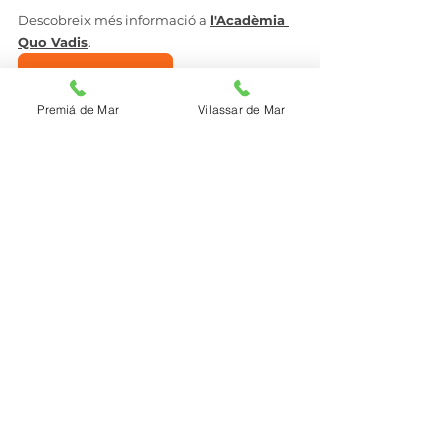
Descobreix més informació a 
l'Acadèmia 
Quo Vadis
.
academia Quo Vadis
Contacta'ns
Premiá de Mar
Vilassar de Mar
Gràcies per llegir-nos, us esperem a les 
nostres xarxes socials.
@academia_quo_vadis
Sobre nosaltres
Mostra-ho tot
Entrades recents