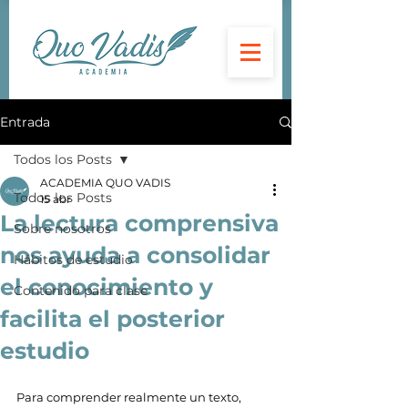
Entrada
Todos los Posts
ACADEMIA QUO VADIS
Todos los Posts
15 abr
La lectura comprensiva
Sobre nosotros
nos ayuda a consolidar
Hábitos de estudio
el conocimiento y
Contenido para clase
facilita el posterior
estudio
Para comprender realmente un texto, 