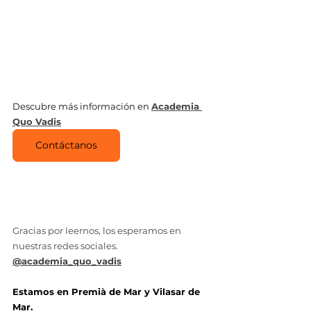
selectiv
clases de refuerzo escolar en el maresme
Descubre más información en 
Academia 
Quo Vadis
academia Quo Vadis
Contáctanos
Gracias por leernos, los esperamos en 
nuestras redes sociales.
@academia_quo_vadis
Estamos en Premià de Mar y Vilasar de 
Mar.