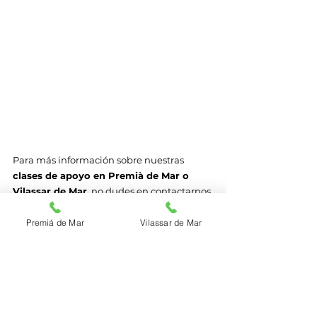
Para más información sobre nuestras 
clases de apoyo en Premià de Mar o 
Vilassar de Mar
, no dudes en contactarnos 
o visitar nuestra 
página web
. ¡Estamos 
deseando ser parte de tu viaje académico! 
Premiá de Mar
Vilassar de Mar
¡
Contáctanos hoy 
!