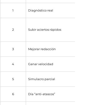
1
Diagnóstico real
2
Subir aciertos rápidos
3
Mejorar redacción
4
Ganar velocidad
5
Simulacro parcial
6
Día “anti-atascos”