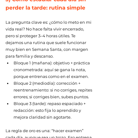
perder la tarde: rutina simple 
La pregunta clave es: ¿cómo lo meto en mi 
vida real? No hace falta vivir encerrado, 
pero sí proteger 3–4 horas útiles. Te 
dejamos una rutina que suele funcionar 
muy bien en Semana Santa, con margen 
para familia y descanso. 
Bloque 1 (mañana): objetivo + práctica 
cronometrada: aquí se gana la nota, 
porque entrenas como en el examen. 
Bloque 2 (mediodía): corrección + 
reentrenamiento: si no corriges, repites 
errores; si corriges bien, subes puntos.
Bloque 3 (tarde): repaso espaciado + 
redacción: esto fija lo aprendido y 
mejora claridad sin agotarte. 
La regla de oro es una: “hacer examen” 
cada día, aunque sea un trozo. Eso entrena 