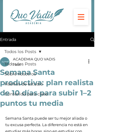
Entrada
Todos los Posts
ACADEMIA QUO VADIS
Todos los Posts
1 abr
Semana Santa
Sobre nosotros
productiva: plan realista
Hábitos de estudio
de 10 días para subir 1–2
Contenido para clase
puntos tu media
Semana Santa puede ser tu mejor aliada o 
tu excusa perfecta. La diferencia no está en 
estudiar más horas, sino en estudiar con 