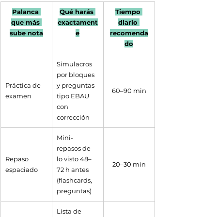
Palanca 
Qué harás 
Tiempo 
que más 
exactament
diario 
sube nota
e
recomenda
do
Simulacros 
por bloques 
Práctica de 
y preguntas 
60–90 min
examen
tipo EBAU 
con 
corrección
Mini-
repasos de 
Repaso 
lo visto 48–
20–30 min
espaciado
72 h antes 
(flashcards, 
preguntas)
Lista de 