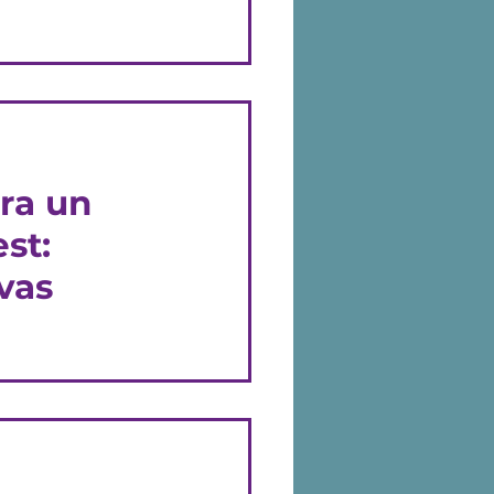
te la agenda
ción y el rendimiento
jos prácticos.
ra un
st:
ivas
 prueba o
 te ataquen los
cho, entender...