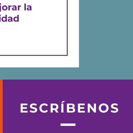
orar la
idad
cesita comprensión
de estudio. Sin uno
ho...
ESCRÍBENOS