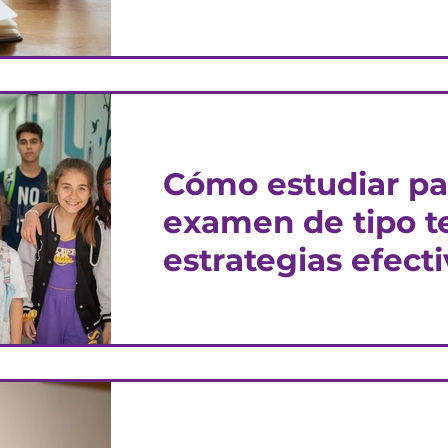
Descubre cómo usar correctamen
escolar para mejorar la organiza
académico de tus hijos con conse
29 ago 2023
Cómo estudiar pa
examen de tipo te
estrategias efect
Cuando tienes que presentar una
evaluación escrita, es posible que
nervios, pues hay que estudiar mu
30 oct 2022