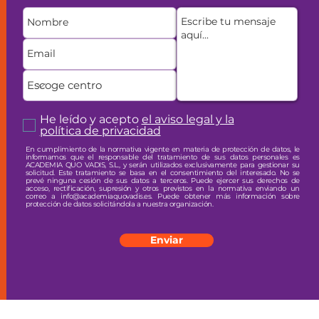
He leído y acepto
el aviso legal y la
política de privacidad
En cumplimiento de la normativa vigente en materia de protección de datos, le
informamos que el responsable del tratamiento de sus datos personales es
ACADEMIA QUO VADIS, S.L., y serán utilizados exclusivamente para gestionar su
solicitud. Este tratamiento se basa en el consentimiento del interesado. No se
prevé ninguna cesión de sus datos a terceros. Puede ejercer sus derechos de
acceso, rectificación, supresión y otros previstos en la normativa enviando un
correo a info@academiaquovadis.es. Puede obtener más información sobre
protección de datos solicitándola a nuestra organización.
Enviar