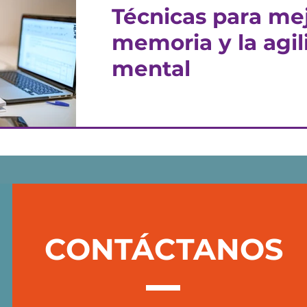
Técnicas para mej
memoria y la agil
mental
Para aprobar los exámenes se ne
lectora y tener buena capacidad 
de estos elementos resultará muc
CONTÁCTANOS