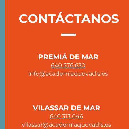
CONTÁCTANOS
¿Por qué el cliente es la
¿Qu
pieza más importante
refu
para Quo Vadis?
esco
PREMIÁ DE MAR
640 576 630
info@academiaquovadis.es
VILASSAR DE MAR
640 313 046
vilassar@academiaquovadis.es