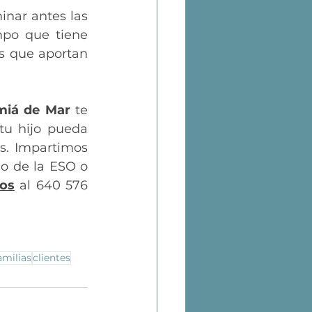
nar antes las 
po que tiene 
 que aportan 
miá de Mar
 te 
u hijo pueda 
s. Impartimos 
o de la ESO o 
os
al 640 576 
amilias
clientes