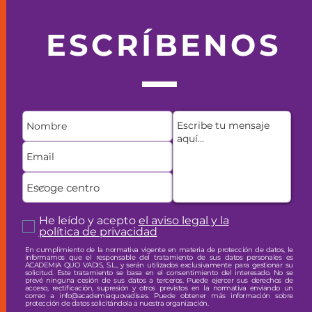
ESCRÍBENOS
é entendemos por
erzo y ampliación
lar en Quo Vadis?
He leído y acepto
el aviso legal y la
política de privacidad
En cumplimiento de la normativa vigente en materia de protección de datos, le
informamos que el responsable del tratamiento de sus datos personales es
ACADEMIA QUO VADIS, S.L., y serán utilizados exclusivamente para gestionar su
solicitud. Este tratamiento se basa en el consentimiento del interesado. No se
prevé ninguna cesión de sus datos a terceros. Puede ejercer sus derechos de
acceso, rectificación, supresión y otros previstos en la normativa enviando un
correo a info@academiaquovadis.es. Puede obtener más información sobre
protección de datos solicitándola a nuestra organización.